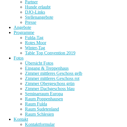
Partner
Hunde erlaubt
DJO-Links
Stellenangebote
Presse
Angebote
Programme
Fulda-Tag
Rotes Moor
Winter-Tag
Table Top Convention 2019
Fotos
Übersicht Fotos
Eingang & Treppenhaus
Zimmer mittleres Geschoss gelb
Zimmer mittleres Geschoss rot
Zimmer Obergeschoss grün
Zimmer Dachgeschoss blau
Seminarraum Europa
Raum Poppenhausen
Raum Fulda
Raum Sudetenland
Raum Schlesien
Kontakt
Kontaktformular